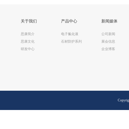
开工仪式现场。开工仪式上，思康化学董事长程思聪发表致辞。
后，县政府副助调黄金招宣布项目开工。此次开工仪式由蛟洋工
区管委办主办，管委办、龙岩思康积极响应政府政策号召，切实
关于我们
产品中心
新闻媒体
行“八项规定、六项禁令”精神，精简仪式活动，厉行勤俭节约，提
高活动实效。 据悉，龙岩思康由泉州市思康新材料发展有限公司
思康简介
电子氟化液
公司新闻
资创建，项目自2012年开始筹备创建工作，于2015年被列为福建
省重点项目，在省、市、县、镇多级政府的关心与大力支持下，
思康文化
石材防护系列
展会信息
以超前完成开工前期的设计、勘探、政府审批工作，顺利举行开
研发中心
企业博客
仪式。项目总投资额达9347万元，项目用地48.6亩，建筑面积
11718.7平方米。产品业务范围涵盖烷基硅烷类混凝土耐久性保护
材料、有机氟纸品防油材料、皮革防护剂及有机氟电子化学品等
机氟硅化学品领域。该产业化项目具有科技含量高、技术水平领
先、专有性强、附加值高的特点，多项技术打破国际企业垄断地
位，实现国内产品零的突破。 项目预计于2016年10月建成投产，
建成达产后预计年产值达2.6亿元，可实现利税7800万元，将对区
域经济社会产生积极影响。同时，企业也将秉承“绿色化工”、“可
Copyri
持续发展”的理念，利用国家工业园区的区位和硬件设施优势，优
化排放物处理系统，做到环保节能，承担企业应尽的社会责任。