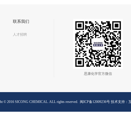
随
参与其中，然而泉州市思康新材料发展有限公司很荣幸的受到成都
业
地铁集团公司的邀请参地铁一号线延长线5个标段石材防护方案的
践
研讨、设计并中标施工。 因成都特殊的地质环境地下暗河多且长，
联系我们
要做好石材防护（防水）工作不容易，公司专门成立了由公司董事
投
长程思聪、总经理韩孝松、营销总监郑盛城、技术部经理程朝伟、
人才招聘
工程部经理钟海平为成员的项目专案小组。其成员专成到成都进行
得
实地考擦，根据当地的气候，地质条件，设计了一套严密的施工方
工
案：思康KY10六面防护涂涮二遍另加做一遍底面密封剂KY50。 为
了让业主、设计、施工等各方充分了解并信任我司本套石材防护
（防水）施工方案，我司还引进国家石材质量监督检验检测中心为
有
第三方检测平台进行现场水泥与石材之间的粘接力拉拔检测，公司
思康化学官方微信
产品高效的防护能力和粘接能力赢得了现场各位领导的高度认可。
之后刘部长等一行领导莅临我公司工厂进行参观视察，刘部长深入
我司，与程思聪董事长亲切交谈，重点了解了我司科研和产品质
量、施工方法等情况。随后，刘部长一行在程总等公司领导的陪同
下参观了我司技术研发中心、产品展示厅、生产车间等，郑总详细
ght © 2016 SICONG CHEMICAL. ALL rights reserved.
闽ICP备12009236号
技术支持：
地向参观一行政府领导详细讲述了公司文化、产品研发、工艺特
点、销售渠道等情况。 在众多的投标企业中，泉州市思康新材料发
展有限公司凭借优良产品性能，以及雄厚的企业资金，脱颖而出成
为成都地铁石材防护的供应商，秉承“创新提高生活品质，创新改