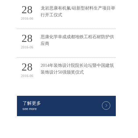
28
龙岩思康有机氟/硅新型材料生产项目举
行开工仪式
2016-06
28
思康化学幸成成都地铁工程石材防护供
应商
2016-06
28
2014年装饰设计院院长论坛暨中国建筑
装饰设计50强颁奖仪式
2016-06
05
思康化学荣获2013年度泉州市知名商标
了解更多
2016-07
see more