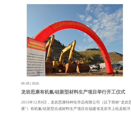
06-28 | 2016
龙岩思康有机氟/硅新型材料生产项目举行开工仪式
2015年12月8日，龙岩思康特种化学品有限公司（以下简称“龙岩
康”）有机氟/硅新型合成材料生产项目在福建省龙岩市上杭县蛟洋
工业区举行开工仪式。思康化学董事长程思聪，上杭县政府副助
黄金招、县政协副主席李维广，县发改局、县经信科技局、县国
资源局、县住建局、县环保局等县直单位负责人、蛟洋镇领导出